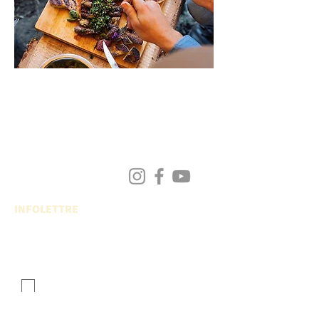
INFOLETTRE
- Inscrivez-vous à
l'infolettre et soyez le premier informé
J'accepte de m'inscrire à l'infolettre.
Envoyer